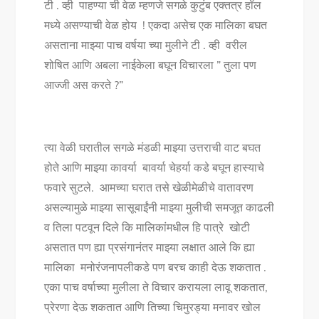
टी . व्ही पाहण्या ची वेळ म्हणजे सगळे कुटुंब एक्तत्र हॉल
टेलिव्हिजन
मध्ये असण्याची वेळ होय ! एकदा असेच एक मालिका बघत
मालिका
असताना माझ्या पाच वर्षया च्या मुलीने टी . व्ही वरील
मधील
शोषित आणि अबला नाईकेला बघून विचारला ” तुला पण
धडाडीच्या
आज्जी अस करते ?”
स्री
व्यक्तिरेखा
#BaajiOnZeeMarathi
त्या वेळी घरातील सगळे मंडळी माझ्या उत्तराची वाट बघत
होते आणि माझ्या कावर्या बावर्या चेहर्या कडे बघून हास्याचे
फवारे सुटले. आमच्या घरात तसे खेळीमेळीचे वातावरण
असल्यामुळे माझ्या सासूबाईंनी माझ्या मुलीची समजूत काढली
व तिला पटवून दिले कि मालिकांमधील हि पात्रे खोटी
असतात पण ह्या प्रसंगानंतर माझ्या लक्षात आले कि ह्या
मालिका मनोरंजनापलीकडे पण बरच काही देऊ शकतात .
एका पाच वर्षाच्या मुलीला ते विचार करायला लावू शकतात,
प्रेरणा देऊ शकतात आणि तिच्या चिमुरड्या मनावर खोल