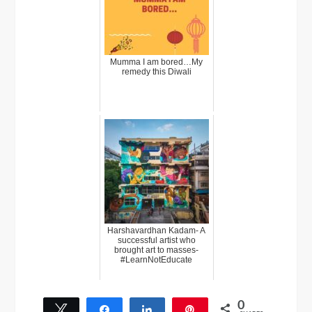
Mumma I am bored…My
remedy this Diwali
Harshavardhan Kadam- A
successful artist who
brought art to masses-
#LearnNotEducate
0
Tweet
Share
Share
Pin